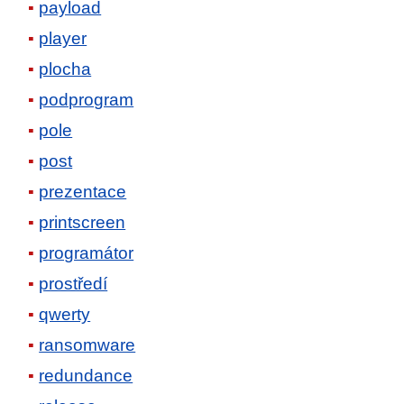
payload
player
plocha
podprogram
pole
post
prezentace
printscreen
programátor
prostředí
qwerty
ransomware
redundance