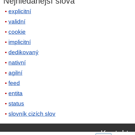
Nejhledanější slova
explicitní
validní
cookie
implicitní
dedikovaný
nativní
agilní
feed
entita
status
slovník cizích slov
Kontakt