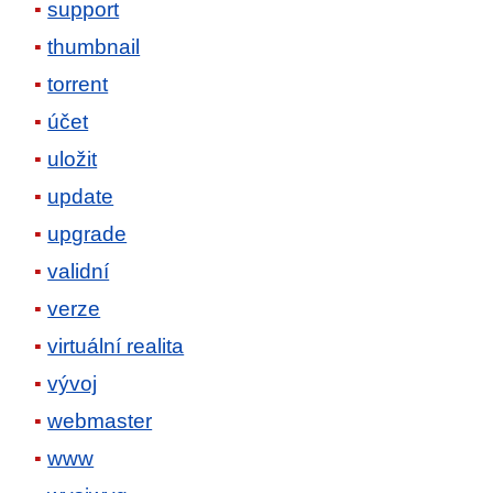
support
thumbnail
torrent
účet
uložit
update
upgrade
validní
verze
virtuální realita
vývoj
webmaster
www