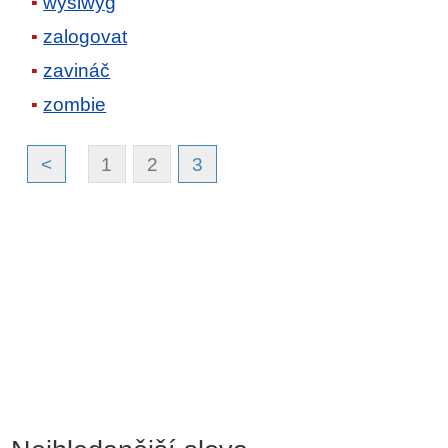
wysiwyg
zalogovat
zavináč
zombie
<
1
2
3