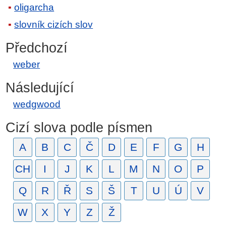
oligarcha
slovník cizích slov
Předchozí
weber
Následující
wedgwood
Cizí slova podle písmen
A
B
C
Č
D
E
F
G
H
CH
I
J
K
L
M
N
O
P
Q
R
Ř
S
Š
T
U
Ú
V
W
X
Y
Z
Ž