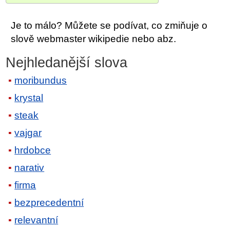
Je to málo? Můžete se podívat, co zmiňuje o
slově webmaster wikipedie nebo abz.
Nejhledanější slova
moribundus
krystal
steak
vajgar
hrdobce
narativ
firma
bezprecedentní
relevantní