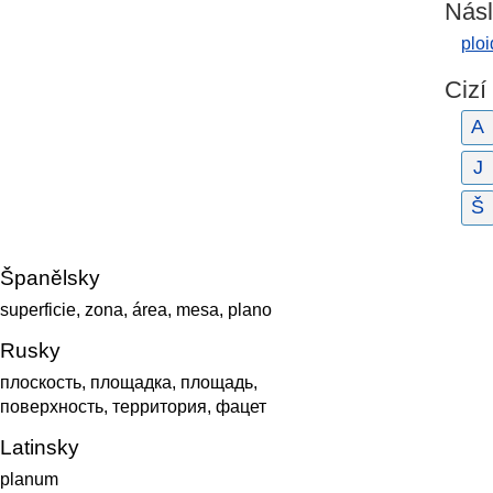
Násl
ploi
Cizí
A
J
Š
Španělsky
superficie, zona, área, mesa, plano
Rusky
плоскость, площадка, площадь,
поверхность, территория, фацет
Latinsky
planum