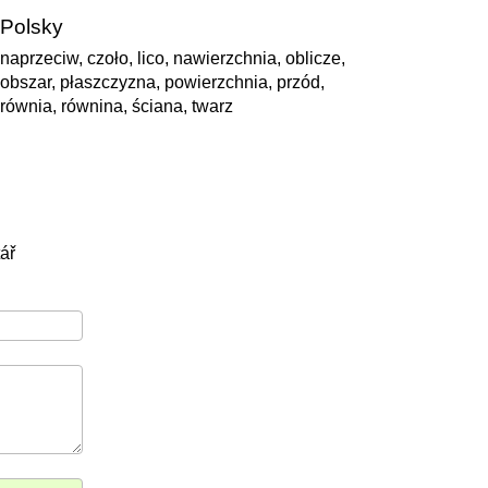
Polsky
naprzeciw, czoło, lico, nawierzchnia, oblicze,
obszar, płaszczyzna, powierzchnia, przód,
równia, równina, ściana, twarz
ář