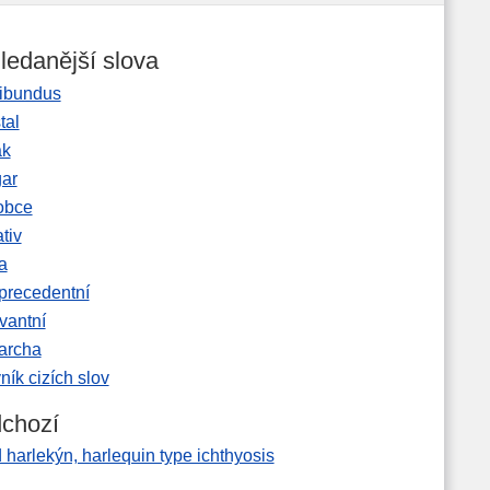
ledanější slova
ibundus
tal
ak
gar
obce
tiv
a
precedentní
vantní
garcha
ník cizích slov
chozí
 harlekýn, harlequin type ichthyosis