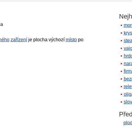
Nejh
na
mor
krys
iného
zařízení
je plocha výchozí
místo
po
ste
vaj
hrd
nara
firm
bez
rele
oli
slov
Před
plod