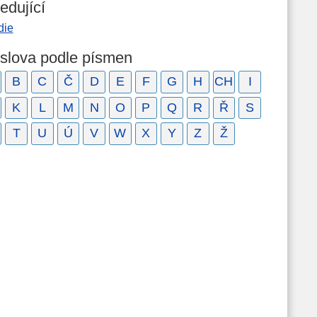
edující
die
 slova podle písmen
B
C
Č
D
E
F
G
H
CH
I
K
L
M
N
O
P
Q
R
Ř
S
T
U
Ú
V
W
X
Y
Z
Ž