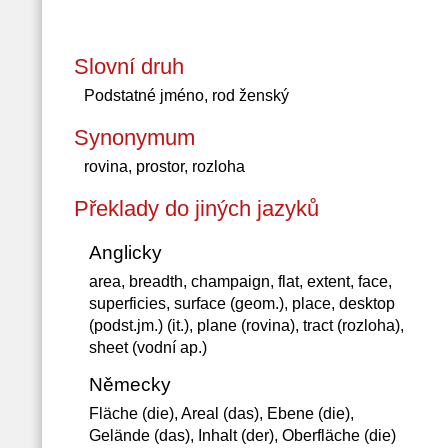
Slovní druh
Podstatné jméno, rod ženský
Synonymum
rovina, prostor, rozloha
Překlady do jiných jazyků
Anglicky
area, breadth, champaign, flat, extent, face,
superficies, surface (geom.), place, desktop
(podst.jm.) (it.), plane (rovina), tract (rozloha),
sheet (vodní ap.)
Německy
Fläche (die), Areal (das), Ebene (die),
Gelände (das), Inhalt (der), Oberfläche (die)