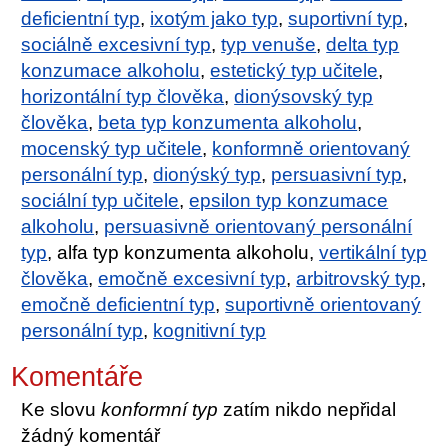
deficientní typ
,
ixotým jako typ
,
suportivní typ
,
sociálně excesivní typ
,
typ venuše
,
delta typ
konzumace alkoholu
,
estetický typ učitele
,
horizontální typ člověka
,
dionýsovský typ
člověka
,
beta typ konzumenta alkoholu
,
mocenský typ učitele
,
konformně orientovaný
personální typ
,
dionýský typ
,
persuasivní typ
,
sociální typ učitele
,
epsilon typ konzumace
alkoholu
,
persuasivně orientovaný personální
typ
, alfa typ konzumenta alkoholu,
vertikální typ
člověka
,
emočně excesivní typ
,
arbitrovský typ
,
emočně deficientní typ
,
suportivně orientovaný
personální typ
,
kognitivní typ
Komentáře
Ke slovu
konformní typ
zatím nikdo nepřidal
žádný komentář