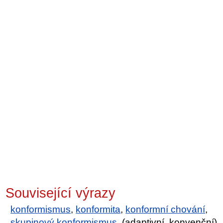
Související výrazy
konformismus
,
konformita
,
konformní chování
,
skupinový konformismus
, (adaptivní, konvenční)