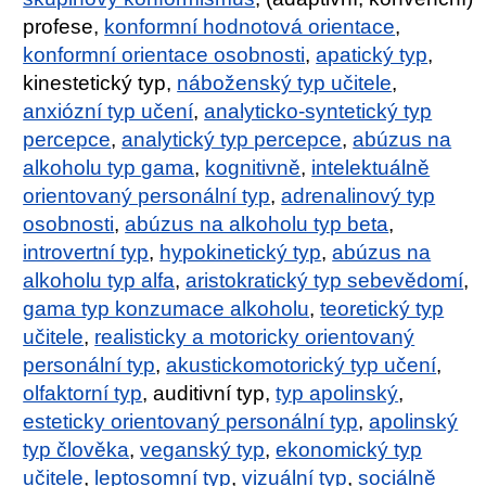
profese,
konformní hodnotová orientace
,
konformní orientace osobnosti
,
apatický typ
,
kinestetický typ,
náboženský typ učitele
,
anxiózní typ učení
,
analyticko-syntetický typ
percepce
,
analytický typ percepce
,
abúzus na
alkoholu typ gama
,
kognitivně
,
intelektuálně
orientovaný personální typ
,
adrenalinový typ
osobnosti
,
abúzus na alkoholu typ beta
,
introvertní typ
,
hypokinetický typ
,
abúzus na
alkoholu typ alfa
,
aristokratický typ sebevědomí
,
gama typ konzumace alkoholu
,
teoretický typ
učitele
,
realisticky a motoricky orientovaný
personální typ
,
akustickomotorický typ učení
,
olfaktorní typ
, auditivní typ,
typ apolinský
,
esteticky orientovaný personální typ
,
apolinský
typ člověka
,
veganský typ
,
ekonomický typ
učitele
,
leptosomní typ
,
vizuální typ
,
sociálně