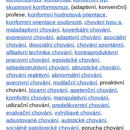
skupinový konformismus
, (adaptivní, konvenční)
profese,
konformní hodnotová orientace
,
konformní orientace osobnosti
,
chování typu a
,
maladaptivní chování
,
koverbální chování
,
expresivní chování
,
adaptivní chování
,
asociální
chování
,
disociální chování
,
chování spontánní
,
afiliativní technika chování
,
kontraproduktivní
pracovní chování
,
egoistické chování
,
sebedestruktivní chování
,
altruistické chování
,
chování reaktivní
,
abnormální chování
,
averzivní chování
,
mutilační chování
, proaktivní
chování,
bizarní chování
,
apetenční chování
,
komfortní chování
,
manipulativní chování
,
utilizační chování,
predelikventní chování
,
evalvační chování
,
vyhýbavé chování
,
adjustované chování
,
autistické chování
,
sociálně patologické chování
, porucha chování