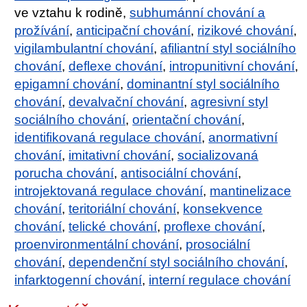
ve vztahu k rodině,
subhumánní chování a
prožívání
,
anticipační chování
,
rizikové chování
,
vigilambulantní chování
,
afiliantní styl sociálního
chování
,
deflexe chování
,
intropunitivní chování
,
epigamní chování
,
dominantní styl sociálního
chování
,
devalvační chování
,
agresivní styl
sociálního chování
,
orientační chování
,
identifikovaná regulace chování
,
anormativní
chování
,
imitativní chování
,
socializovaná
porucha chování
,
antisociální chování
,
introjektovaná regulace chování
,
mantinelizace
chování
,
teritoriální chování
,
konsekvence
chování
,
telické chování
,
proflexe chování
,
proenvironmentální chování
,
prosociální
chování
,
dependenční styl sociálního chování
,
infarktogenní chování
,
interní regulace chování