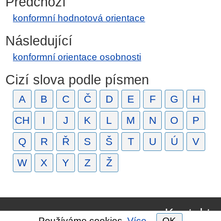
Předchozí
konformní hodnotová orientace
Následující
konformní orientace osobnosti
Cizí slova podle písmen
A
B
C
Č
D
E
F
G
H
CH
I
J
K
L
M
N
O
P
Q
R
Ř
S
Š
T
U
Ú
V
W
X
Y
Z
Ž
Kontakt
Používáme cookies.
Více.
OK