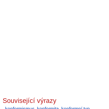
Související výrazy
konformismus
,
konformita
,
konformní typ
,