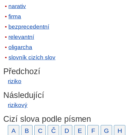
narativ
firma
bezprecedentní
relevantní
oligarcha
slovník cizích slov
Předchozí
riziko
Následující
rizikový
Cizí slova podle písmen
A
B
C
Č
D
E
F
G
H