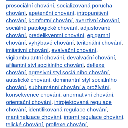
prosociální chování
,
socializovaná porucha
chování
,
apetenční chování
,
intropunitivní
chování
,
komfortní chování
,
averzivní chování
,
sociálně patologické chování
,
adjustované
chování
,
predelikventní chování
,
epigamní
chování
,
vyhýbavé chování
,
teritoriální chování
,
imitativní chování
,
evalvační chování
,
vigilambulantní chování
,
devalvační chování
,
afiliantní styl sociálního chování
,
deflexe
chování
,
agresivní styl sociálního chování
,
autistické chování
,
dominantní styl sociálního
chování
,
subhumánní chování a prožívání
,
konsekvence chování
,
anormativní chování
,
orientační chování
,
introjektovaná regulace
chování
,
identifikovaná regulace chování
,
mantinelizace chování
,
interní regulace chování
,
telické chování
,
proflexe chování
,