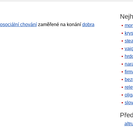
Nejh
rosociální chování
zaměřené na konání
dobra
mor
krys
ste
vaj
hrd
nara
firm
bez
rele
oli
slov
Před
altr