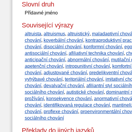
Slovní druh
Přídavné jméno
Související výrazy
altruista
,
altruismus
,
altruistický
,
maladaptivní chová
chování
,
koverbální chování
,
kontraproduktivní pra
chování
,
disociální chování
,
konformní chování
,
ego
antisociální chování
,
afiliativní technika chování
,
ch
anticipační chování
,
abnormální chování
,
mutilační
apetenční chování
,
intropunitivní chování
,
komfortní
chování
,
adjustované chování
,
predelikventní chová
vyhýbavé chování
,
teritoriální chování
,
imitativní ch
chování
,
devalvační chování
,
afiliantní styl sociáln
sociálního chování
,
autistické chování
,
dominantní s
prožívání
,
konsekvence chování
,
anormativní chová
chování
,
identifikovaná regulace chování
,
mantinel
chování
,
proflexe chování
,
proenvironmentální chov
sociálního chování
Překlady do jiných jazyků