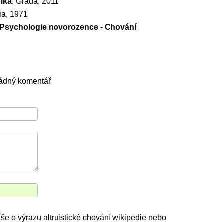
íka
, Grada, 2011
ia, 1971
Psychologie novorozence - Chování
žádný komentář
píše o výrazu altruistické chování wikipedie nebo