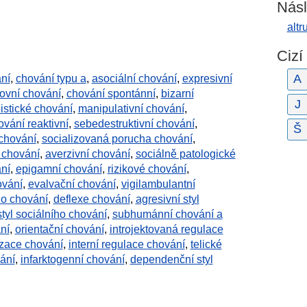
Násl
altr
Cizí
A
ní
,
chování typu a
,
asociální chování
,
expresivní
covní chování
,
chování spontánní
,
bizarní
J
istické chování
,
manipulativní chování
,
ování reaktivní
,
sebedestruktivní chování
,
Š
 chování
,
socializovaná porucha chování
,
 chování
,
averzivní chování
,
sociálně patologické
ní
,
epigamní chování
,
rizikové chování
,
ování
,
evalvační chování
,
vigilambulantní
ího chování
,
deflexe chování
,
agresivní styl
tyl sociálního chování
,
subhumánní chování a
ní
,
orientační chování
,
introjektovaná regulace
izace chování
,
interní regulace chování
,
telické
ání
,
infarktogenní chování
,
dependenční styl