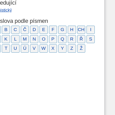
edující
uistický
 slova podle písmen
B
C
Č
D
E
F
G
H
CH
I
K
L
M
N
O
P
Q
R
Ř
S
T
U
Ú
V
W
X
Y
Z
Ž