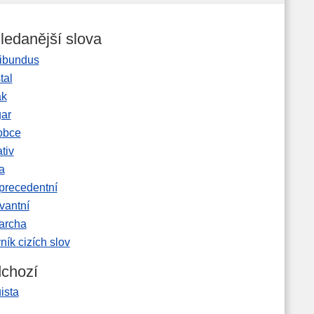
ledanější slova
ibundus
tal
ak
gar
obce
tiv
a
precedentní
vantní
garcha
ník cizích slov
chozí
uista