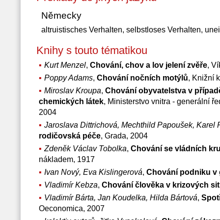
Německy
altruistisches Verhalten, selbstloses Verhalten, un
Knihy s touto tématikou
Kurt Menzel
,
Chování, chov a lov jelení zvěře
, V
Poppy Adams
,
Chování nočních motýlů
, Knižní 
Miroslav Kroupa
,
Chování obyvatelstva v přípa
chemických látek
, Ministerstvo vnitra - generální
2004
Jaroslava Dittrichová, Mechthild Papoušek, Karel 
rodičovská péče
, Grada, 2004
Zdeněk Václav Tobolka
,
Chování se vládních kr
nákladem, 1917
Ivan Nový, Eva Kislingerová
,
Chování podniku v g
Vladimír Kebza
,
Chování člověka v krizových si
Vladimír Bárta, Jan Koudelka, Hilda Bártová
,
Spot
Oeconomica, 2007