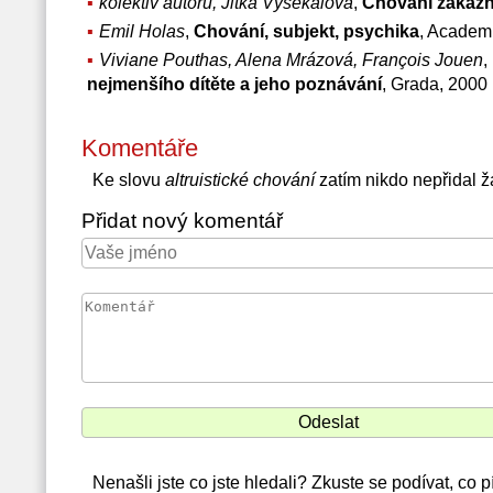
kolektiv autorů, Jitka Vysekalová
,
Chování zákazn
Emil Holas
,
Chování, subjekt, psychika
, Academ
Viviane Pouthas, Alena Mrázová, François Jouen
,
nejmenšího dítěte a jeho poznávání
, Grada, 2000
Komentáře
Ke slovu
altruistické chování
zatím nikdo nepřidal 
Přidat nový komentář
Nenašli jste co jste hledali? Zkuste se podívat, co 