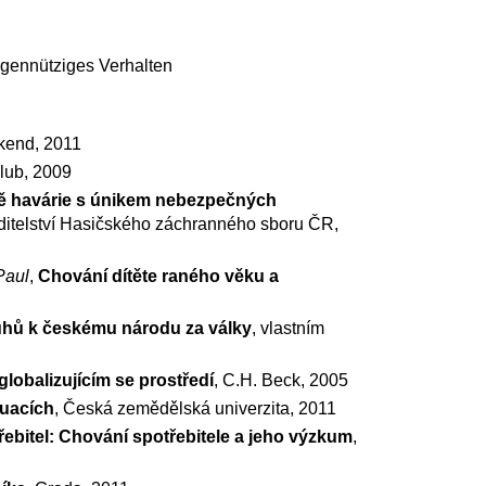
eigennütziges Verhalten
íkend, 2011
klub, 2009
dě havárie s únikem nebezpečných
 ředitelství Hasičského záchranného sboru ČR,
Paul
,
Chování dítěte raného věku a
uhů k českému národu za války
, vlastním
lobalizujícím se prostředí
, C.H. Beck, 2005
tuacích
, Česká zemědělská univerzita, 2011
řebitel: Chování spotřebitele a jeho výzkum
,