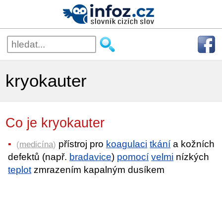
kryokauter
Co je kryokauter
přístroj pro
koagulaci
tkání
a kožních
(
medicína
)
defektů (např.
bradavice
)
pomocí
velmi
nízkých
teplot
zmrazením kapalným dusíkem