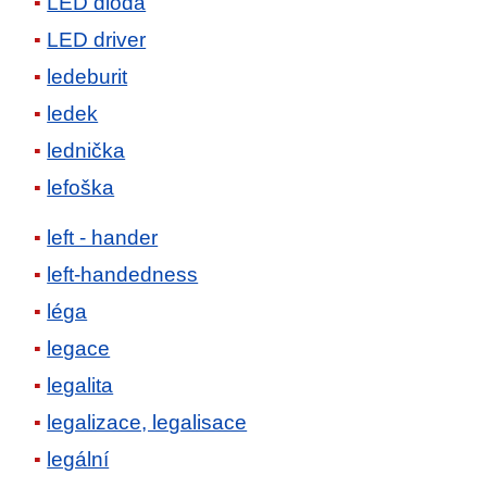
LED dioda
LED driver
ledeburit
ledek
lednička
lefoška
left - hander
left-handedness
léga
legace
legalita
legalizace, legalisace
legální