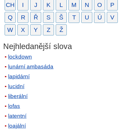
CH
I
J
K
L
M
N
O
P
Q
R
Ř
S
Š
T
U
Ú
V
W
X
Y
Z
Ž
Nejhledanější slova
lockdown
lunární ambasáda
lapidární
lucidní
liberální
lofas
latentní
loajální