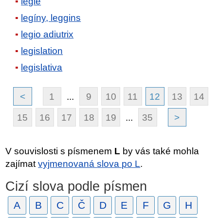
legie
legíny, leggins
legio adiutrix
legislation
legislativa
<
1
...
9
10
11
12
13
14
15
16
17
18
19
...
35
>
V souvislosti s písmenem
L
by vás také mohla
zajímat
vyjmenovaná slova po L
.
Cizí slova podle písmen
A
B
C
Č
D
E
F
G
H