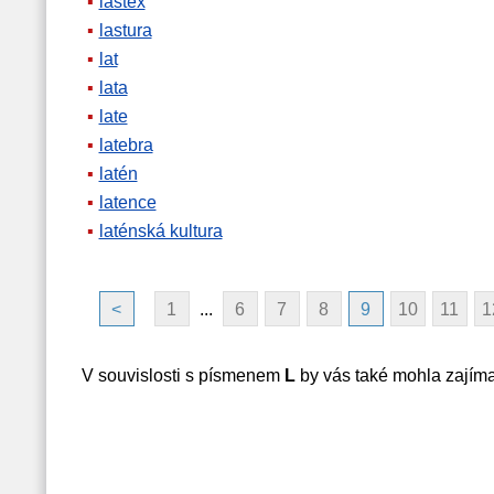
lastex
lastura
lat
lata
late
latebra
latén
latence
laténská kultura
<
1
...
6
7
8
9
10
11
1
V souvislosti s písmenem
L
by vás také mohla zajím