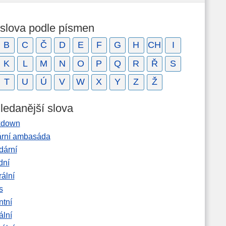
 slova podle písmen
B
C
Č
D
E
F
G
H
CH
I
K
L
M
N
O
P
Q
R
Ř
S
T
U
Ú
V
W
X
Y
Z
Ž
ledanější slova
kdown
ární ambasáda
dární
dní
rální
s
ntní
ální