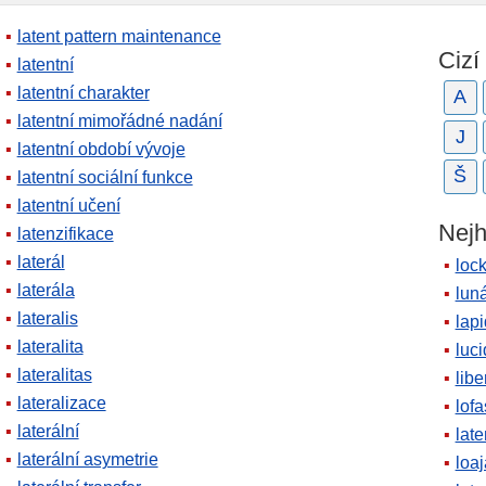
latent pattern maintenance
Cizí
latentní
latentní charakter
A
latentní mimořádné nadání
J
latentní období vývoje
Š
latentní sociální funkce
latentní učení
Nejh
latenzifikace
laterál
loc
laterála
lun
lateralis
lapi
lateralita
luci
lateralitas
libe
lateralizace
lofa
laterální
late
laterální asymetrie
loaj