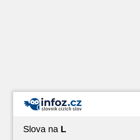
Slova na
L