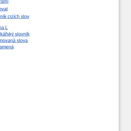
rální
tovat
ník cizích slov
na L
kářský slovník
novaná slova
namená