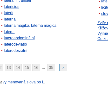
laterální transfer
late
latericius
lici
laterit
slov
laterna
Zvíře 
laterna magika, laterna magica
Křížov
latero-
Vyjme
lateroabdominální
Co z
laterodeviatio
laterodorzální
2
13
14
15
16
...
35
>
at
vyjmenovaná slova po L
.