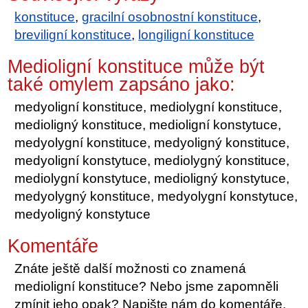
konstituce
,
gracilní osobnostní konstituce
,
breviligní konstituce
,
longiligní konstituce
Medioligní konstituce může být
také omylem zapsáno jako:
medyoligní konstituce, mediolygní konstituce,
medioligný konstituce, medioligní konstytuce,
medyolygní konstituce, medyoligný konstituce,
medyoligní konstytuce, mediolygný konstituce,
mediolygní konstytuce, medioligný konstytuce,
medyolygný konstituce, medyolygní konstytuce,
medyoligný konstytuce
Komentáře
Znáte ještě další možnosti co znamená
medioligní konstituce? Nebo jsme zapomněli
zmínit jeho opak? Napište nám do komentáře.