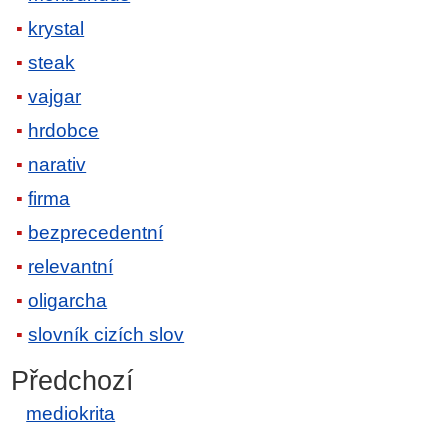
krystal
steak
vajgar
hrdobce
narativ
firma
bezprecedentní
relevantní
oligarcha
slovník cizích slov
Předchozí
mediokrita