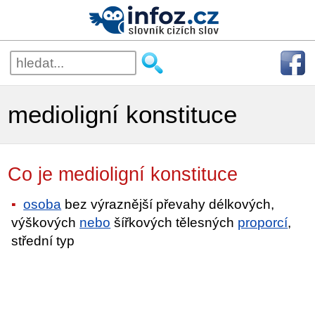
medioligní konstituce
Co je medioligní konstituce
osoba
bez výraznější převahy délkových,
výškových
nebo
šířkových tělesných
proporcí
,
střední typ