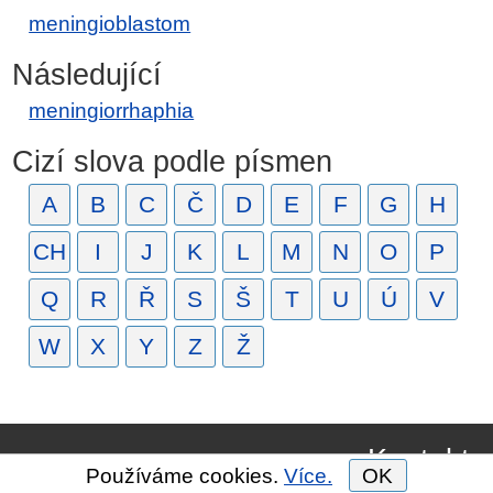
meningioblastom
Následující
meningiorrhaphia
Cizí slova podle písmen
A
B
C
Č
D
E
F
G
H
CH
I
J
K
L
M
N
O
P
Q
R
Ř
S
Š
T
U
Ú
V
W
X
Y
Z
Ž
Kontakt
Používáme cookies.
Více.
OK