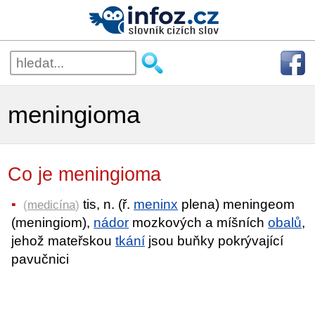
meningioma
Co je meningioma
tis, n. (ř.
meninx
plena) meningeom
(
medicína
)
(meningiom),
nádor
mozkových a míšních
obalů
,
jehož mateřskou
tkání
jsou buňky pokrývající
pavučnici