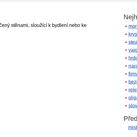
Nejh
ený stěnami, sloužící k bydlení nebo ke
mor
krys
ste
vaj
hrd
nara
firm
bez
rele
oli
slov
Před
mist