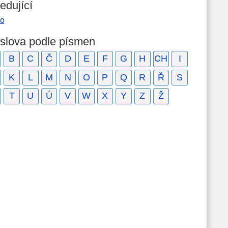
edující
to
 slova podle písmen
B
C
Č
D
E
F
G
H
CH
I
K
L
M
N
O
P
Q
R
Ř
S
T
U
Ú
V
W
X
Y
Z
Ž