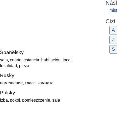
Násl
mís
Cizí
A
J
Š
Španělsky
sala, cuarto, estancia, habitación, local,
localidad, pieza
Rusky
помещение, класс, комната
Polsky
izba, pokój, pomieszczenie, sala