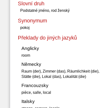
Slovní druh
Podstatné jméno, rod ženský
Synonymum
pokoj
Překlady do jiných jazyků
Anglicky
room
Německy
Raum (der), Zimmer (das), Räumlichkeit (die),
Stätte (die), Lokal (das), Lokalität (die)
Francouzsky
pièce, salle, local
Italsky