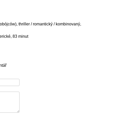
bójców), thriller / romantický / kombinovaný,
rické, 83 minut
ntář