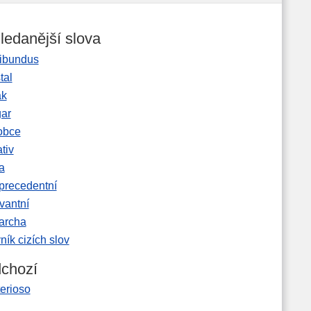
ledanější slova
ibundus
tal
ak
gar
obce
tiv
a
precedentní
vantní
garcha
ník cizích slov
chozí
erioso