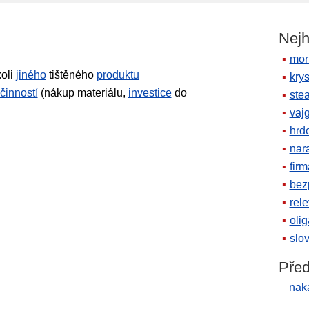
Nejh
mor
oli
jiného
tištěného
produktu
krys
činností
(nákup materiálu,
investice
do
ste
vaj
hrd
nara
firm
bez
rele
oli
slov
Před
naka