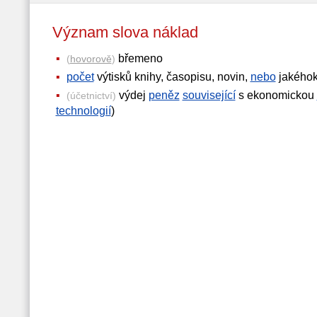
Význam slova náklad
břemeno
(
hovorově
)
počet
výtisků knihy, časopisu, novin,
nebo
jakéhok
výdej
peněz
související
s ekonomickou
(účetnictví)
technologií
)