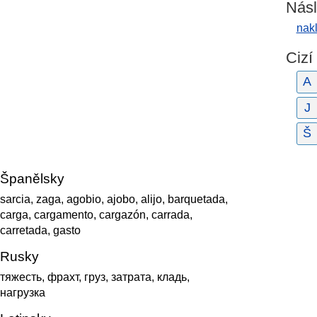
Násl
nak
Cizí
A
J
Š
Španělsky
sarcia, zaga, agobio, ajobo, alijo, barquetada,
carga, cargamento, cargazón, carrada,
carretada, gasto
Rusky
тяжесть, фрахт, груз, затрата, кладь,
нагрузка