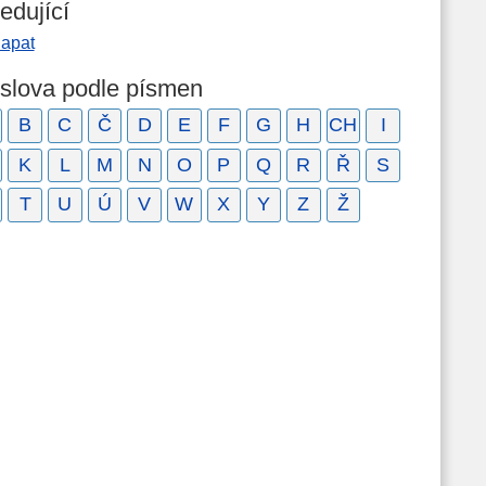
edující
lapat
 slova podle písmen
B
C
Č
D
E
F
G
H
CH
I
K
L
M
N
O
P
Q
R
Ř
S
T
U
Ú
V
W
X
Y
Z
Ž