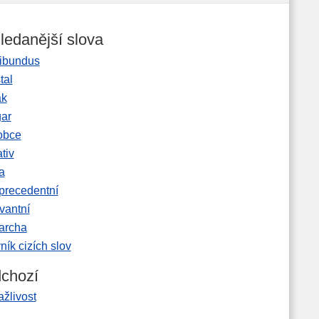
ledanější slova
ibundus
tal
ak
gar
obce
tiv
a
precedentní
vantní
garcha
ník cizích slov
chozí
žlivost