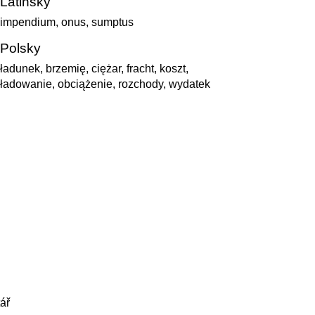
Latinsky
impendium, onus, sumptus
Polsky
ładunek, brzemię, ciężar, fracht, koszt,
ładowanie, obciążenie, rozchody, wydatek
ář