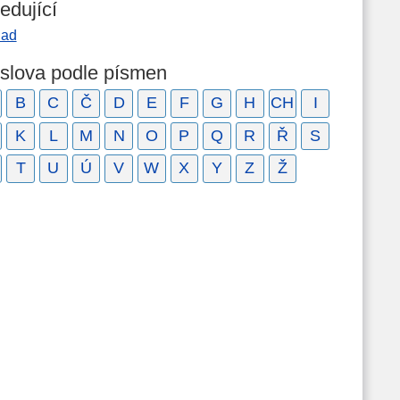
edující
lad
 slova podle písmen
B
C
Č
D
E
F
G
H
CH
I
K
L
M
N
O
P
Q
R
Ř
S
T
U
Ú
V
W
X
Y
Z
Ž