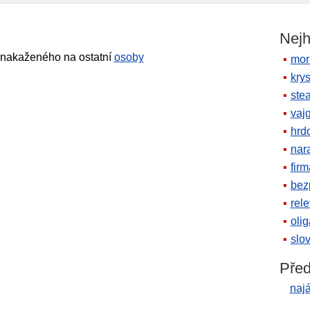
Nejh
nakaženého na ostatní
osoby
mor
krys
ste
vaj
hrd
nara
firm
bez
rele
oli
slov
Před
naj