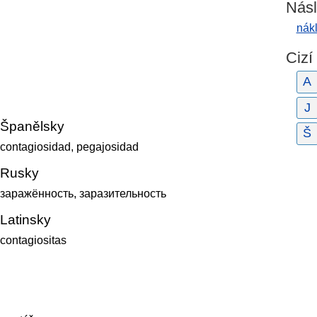
Násl
nák
Cizí
A
J
Španělsky
Š
contagiosidad, pegajosidad
Rusky
заражённость, заразительность
Latinsky
contagiositas