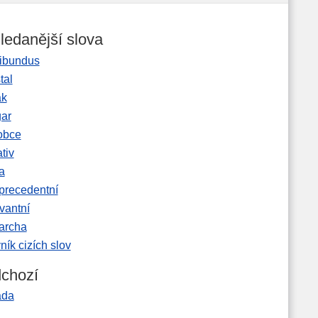
ledanější slova
ibundus
tal
ak
gar
obce
tiv
a
precedentní
vantní
garcha
ník cizích slov
chozí
áda