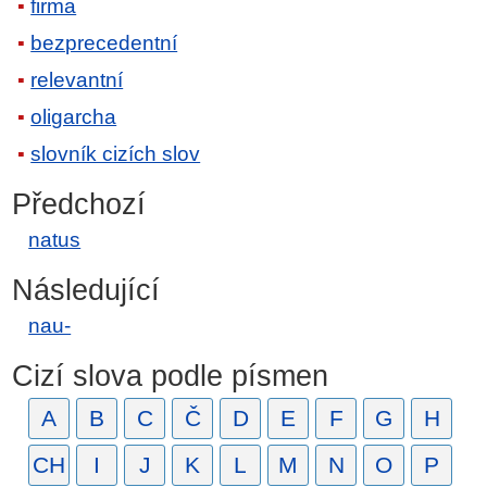
firma
bezprecedentní
relevantní
oligarcha
slovník cizích slov
Předchozí
natus
Následující
nau-
Cizí slova podle písmen
A
B
C
Č
D
E
F
G
H
CH
I
J
K
L
M
N
O
P