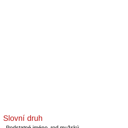
Slovní druh
Podstatné jméno, rod mužský