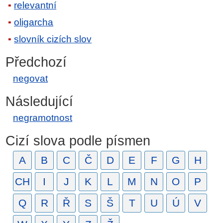
relevantní
oligarcha
slovník cizích slov
Předchozí
negovat
Následující
negramotnost
Cizí slova podle písmen
A
B
C
Č
D
E
F
G
H
CH
I
J
K
L
M
N
O
P
Q
R
Ř
S
Š
T
U
Ú
V