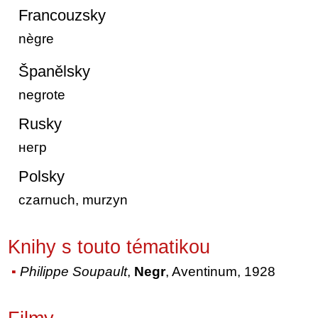
Francouzsky
nègre
Španělsky
negrote
Rusky
негр
Polsky
czarnuch, murzyn
Knihy s touto tématikou
Philippe Soupault
,
Negr
, Aventinum, 1928