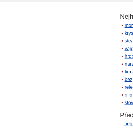
Nejh
mor
krys
ste
vaj
hrd
nara
firm
bez
rele
oli
slov
Před
neg