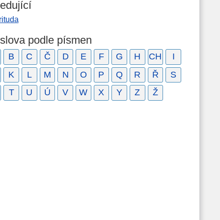
edující
rituda
 slova podle písmen
B
C
Č
D
E
F
G
H
CH
I
K
L
M
N
O
P
Q
R
Ř
S
T
U
Ú
V
W
X
Y
Z
Ž