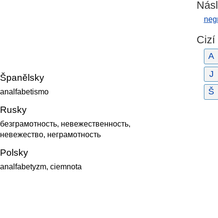
Násl
neg
Cizí
A
J
Španělsky
Š
analfabetismo
Rusky
безграмотность, невежественность,
невежество, неграмотность
Polsky
analfabetyzm, ciemnota