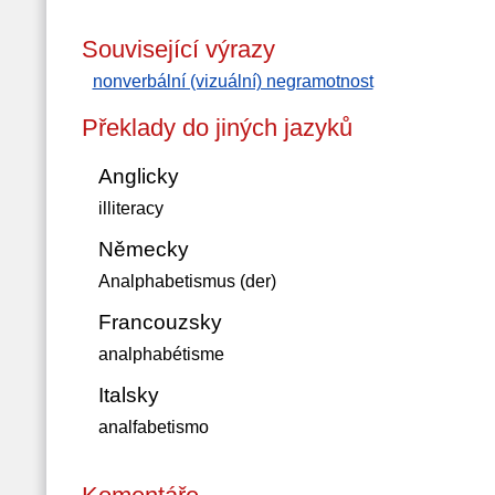
Související výrazy
nonverbální (vizuální) negramotnost
Překlady do jiných jazyků
Anglicky
illiteracy
Německy
Analphabetismus (der)
Francouzsky
analphabétisme
Italsky
analfabetismo