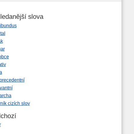
ledanější slova
ibundus
tal
ak
gar
obce
tiv
a
precedentní
vantní
garcha
ník cizích slov
chozí
r