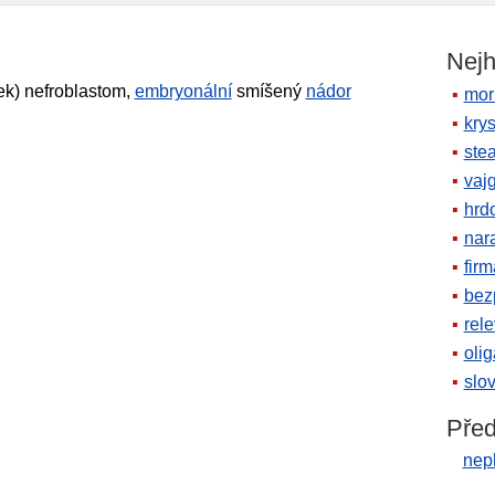
Nejh
ek) nefroblastom,
embryonální
smíšený
nádor
mor
krys
ste
vaj
hrd
nara
firm
bez
rele
oli
slov
Před
neph