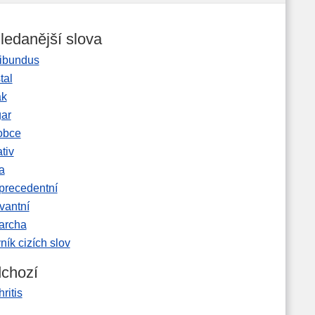
ledanější slova
ibundus
tal
ak
gar
obce
tiv
a
precedentní
vantní
garcha
ník cizích slov
chozí
ritis