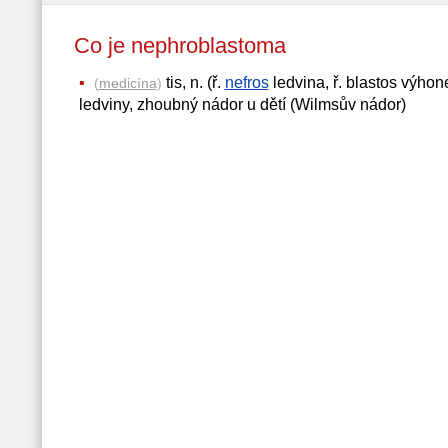
Co je nephroblastoma
tis, n. (ř.
nefros
ledvina, ř. blastos výhon
(
medicína
)
ledviny, zhoubný nádor u dětí (Wilmsův nádor)