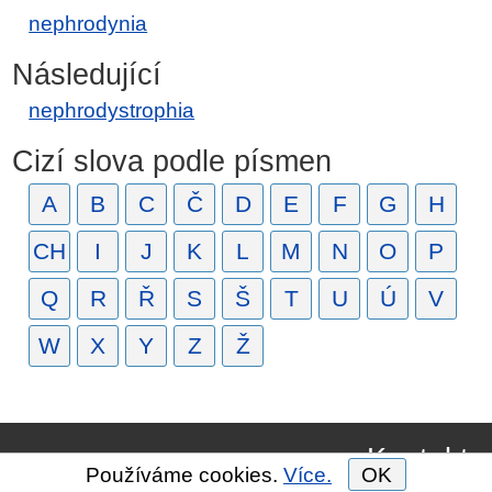
nephrodynia
Následující
nephrodystrophia
Cizí slova podle písmen
A
B
C
Č
D
E
F
G
H
CH
I
J
K
L
M
N
O
P
Q
R
Ř
S
Š
T
U
Ú
V
W
X
Y
Z
Ž
Kontakt
Používáme cookies.
Více.
OK