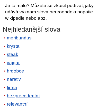
Je to málo? Můžete se zkusit podívat, jaký
udává význam slova neuroendokrinopatie
wikipedie nebo abz.
Nejhledanější slova
moribundus
krystal
steak
vajgar
hrdobce
narativ
firma
bezprecedentní
relevantní