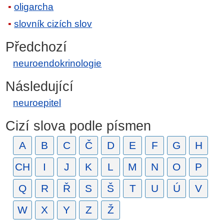
oligarcha
slovník cizích slov
Předchozí
neuroendokrinologie
Následující
neuroepitel
Cizí slova podle písmen
A
B
C
Č
D
E
F
G
H
CH
I
J
K
L
M
N
O
P
Q
R
Ř
S
Š
T
U
Ú
V
W
X
Y
Z
Ž