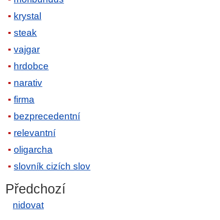
krystal
steak
vajgar
hrdobce
narativ
firma
bezprecedentní
relevantní
oligarcha
slovník cizích slov
Předchozí
nidovat