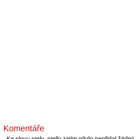
Komentáře
Ke slovu
nielo, niello
zatím nikdo nepřidal žádný