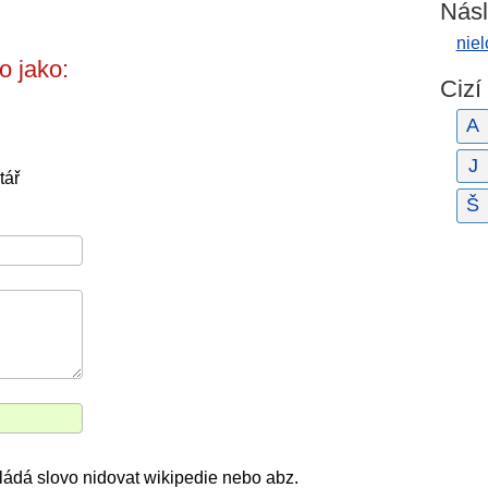
Násl
niel
o jako:
Cizí
A
J
tář
Š
kládá slovo nidovat wikipedie nebo abz.