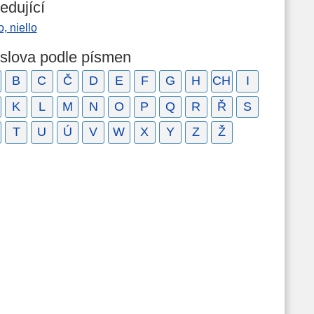
edující
o, niello
 slova podle písmen
B
C
Č
D
E
F
G
H
CH
I
K
L
M
N
O
P
Q
R
Ř
S
T
U
Ú
V
W
X
Y
Z
Ž