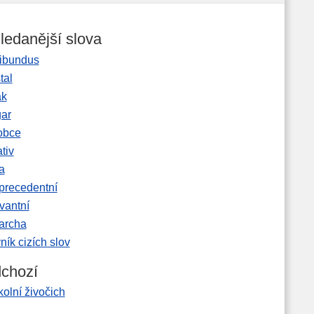
ledanější slova
ibundus
tal
ak
gar
obce
tiv
a
precedentní
vantní
garcha
ník cizích slov
chozí
kolní živočich