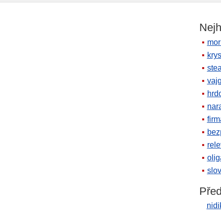
Nejh
mor
krys
ste
vaj
hrd
nara
firm
bez
rele
oli
slov
Před
nidi