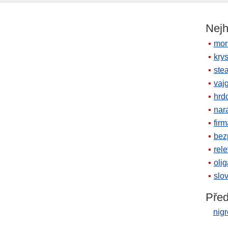
Nejh
mor
krys
ste
vaj
hrd
nara
firm
bez
rele
oli
slov
Před
nigr