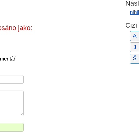
Násl
nihi
Cizí
psáno jako:
A
J
Š
omentář