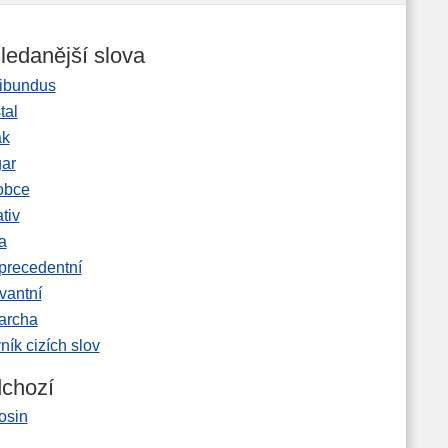
ledanější slova
ibundus
tal
ak
gar
obce
tiv
a
precedentní
vantní
garcha
ník cizích slov
chozí
osin