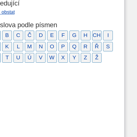
edující
l obstat
 slova podle písmen
B
C
Č
D
E
F
G
H
CH
I
K
L
M
N
O
P
Q
R
Ř
S
T
U
Ú
V
W
X
Y
Z
Ž