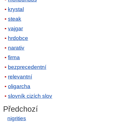
krystal
steak
vajgar
hrdobce
narativ
firma
bezprecedentní
relevantní
oligarcha
slovník cizích slov
Předchozí
nigrities