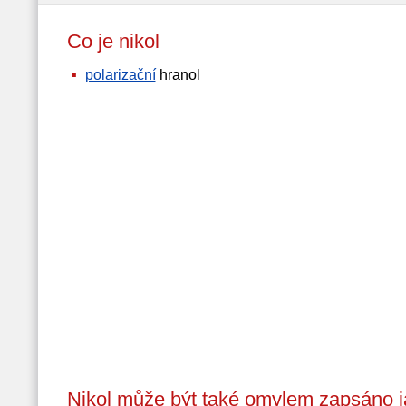
Co je nikol
polarizační
hranol
Nikol může být také omylem zapsáno j