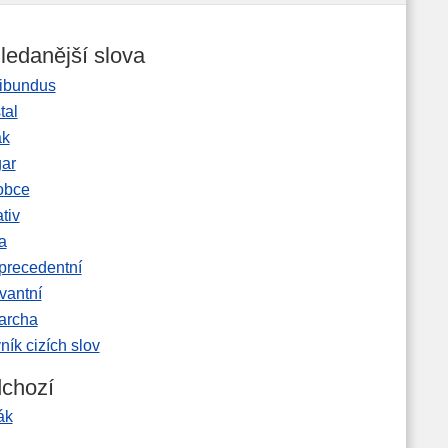
ledanější slova
ibundus
tal
ak
gar
obce
tiv
a
precedentní
vantní
garcha
ník cizích slov
chozí
ák