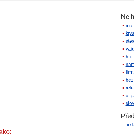
Nejh
mor
krys
ste
vaj
hrd
nara
firm
bez
rele
oli
slov
Před
nikl
ako: