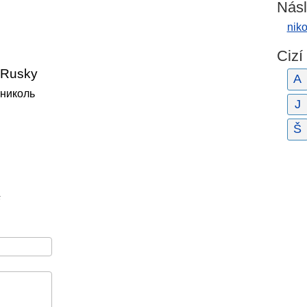
Násl
niko
Cizí
Rusky
A
николь
J
Š