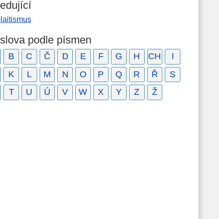
edující
laitismus
 slova podle písmen
B
C
Č
D
E
F
G
H
CH
I
K
L
M
N
O
P
Q
R
Ř
S
T
U
Ú
V
W
X
Y
Z
Ž