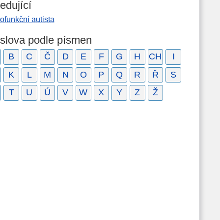
edující
ofunkční autista
 slova podle písmen
B
C
Č
D
E
F
G
H
CH
I
K
L
M
N
O
P
Q
R
Ř
S
T
U
Ú
V
W
X
Y
Z
Ž