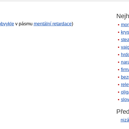
Nejh
obvykle
v pásmu
mentální retardace
)
mor
krys
ste
vaj
hrd
nara
firm
bez
rele
oli
slov
Před
niz