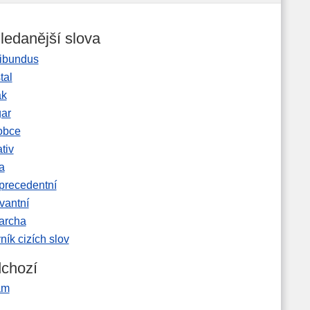
ledanější slova
ibundus
tal
ak
gar
obce
tiv
a
precedentní
vantní
garcha
ník cizích slov
chozí
ám