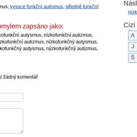
Násl
zmus,
vysoce funkční autismus
,
středně funkční
nízk
Cizí
omylem zapsáno jako:
A
kofunkční autysmus, nízkofunkční autizmus,
zkofunkční autizmus, nízkofunkčný autysmus,
J
zkofunkčný autysmus, nýzkofunkčný autizmus,
Š
al žádný komentář