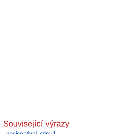
Související výrazy
nociceptivní
,
stimul