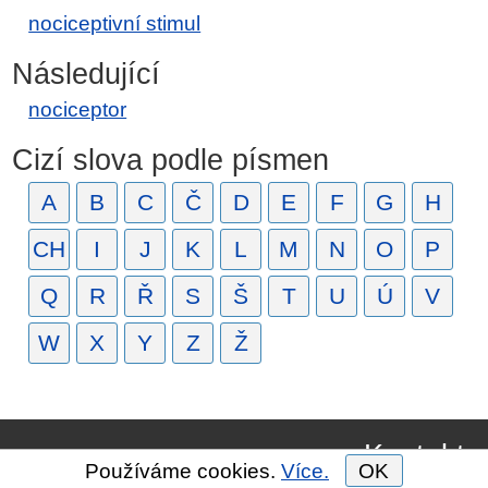
nociceptivní stimul
Následující
nociceptor
Cizí slova podle písmen
A
B
C
Č
D
E
F
G
H
CH
I
J
K
L
M
N
O
P
Q
R
Ř
S
Š
T
U
Ú
V
W
X
Y
Z
Ž
Kontakt
Používáme cookies.
Více.
OK