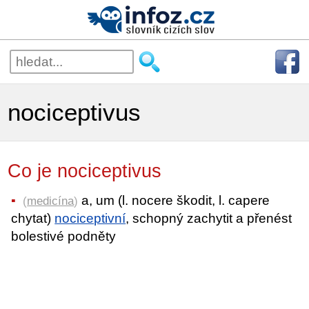
nociceptivus
Co je nociceptivus
a, um (l. nocere škodit, l. capere
(
medicína
)
chytat)
nociceptivní
, schopný zachytit a přenést
bolestivé podněty