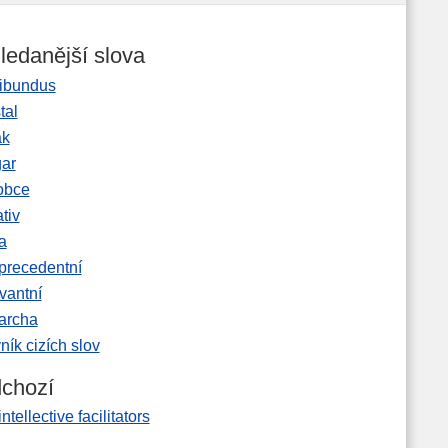
ledanější slova
ibundus
tal
ak
gar
obce
tiv
a
precedentní
vantní
garcha
ník cizích slov
chozí
ntellective facilitators