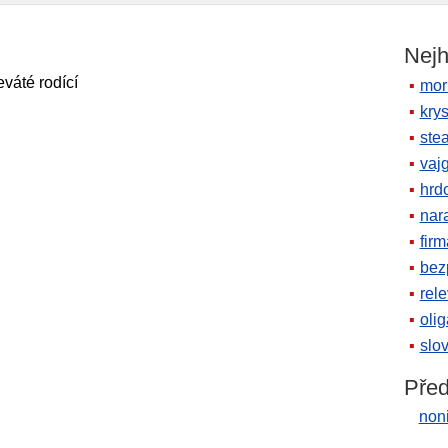
Nejh
váté rodící
mor
krys
ste
vaj
hrd
nara
firm
bez
rele
oli
slov
Před
noni