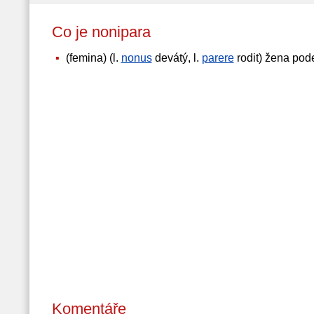
Co je nonipara
(femina) (l.
nonus
devátý, l.
parere
rodit) žena pode
Komentáře