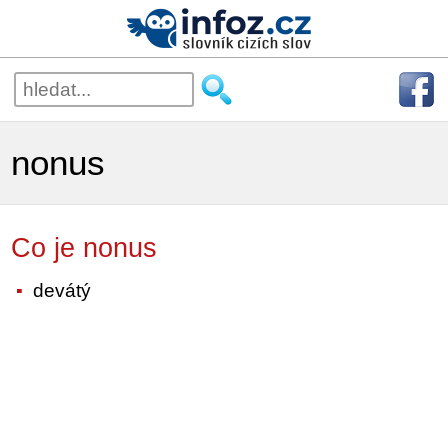
nonus
Co je nonus
devátý