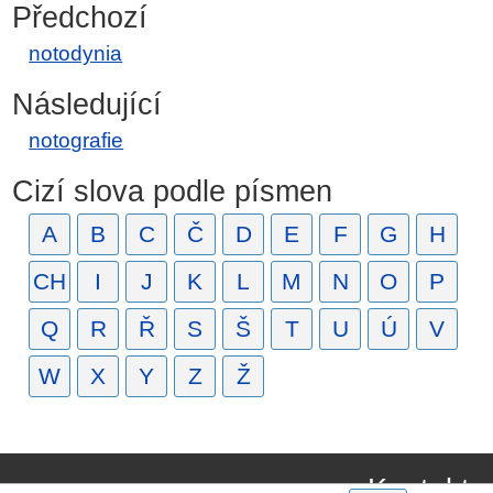
Předchozí
notodynia
Následující
notografie
Cizí slova podle písmen
A
B
C
Č
D
E
F
G
H
CH
I
J
K
L
M
N
O
P
Q
R
Ř
S
Š
T
U
Ú
V
W
X
Y
Z
Ž
Kontakt