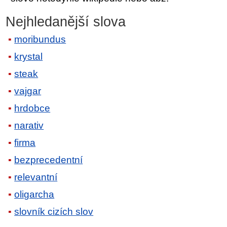
Nejhledanější slova
moribundus
krystal
steak
vajgar
hrdobce
narativ
firma
bezprecedentní
relevantní
oligarcha
slovník cizích slov