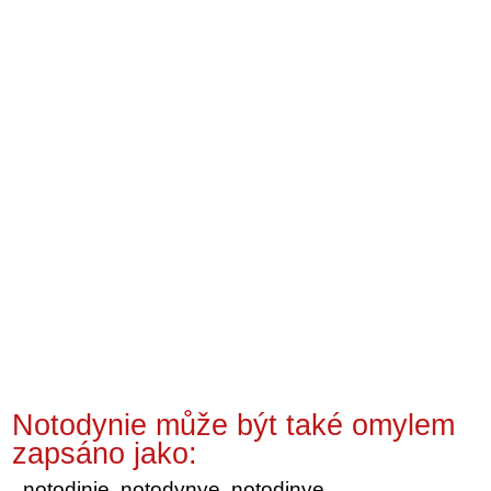
Notodynie může být také omylem
zapsáno jako:
notodinie, notodynye, notodinye