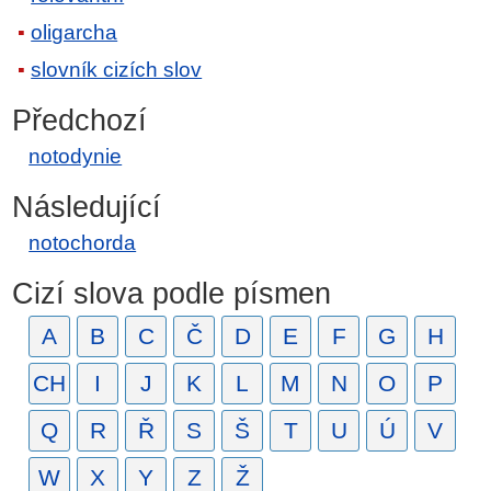
oligarcha
slovník cizích slov
Předchozí
notodynie
Následující
notochorda
Cizí slova podle písmen
A
B
C
Č
D
E
F
G
H
CH
I
J
K
L
M
N
O
P
Q
R
Ř
S
Š
T
U
Ú
V
W
X
Y
Z
Ž