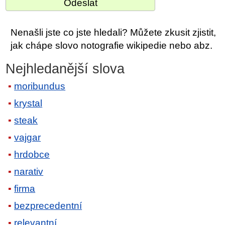
Nenašli jste co jste hledali? Můžete zkusit zjistit,
jak chápe slovo notografie wikipedie nebo abz.
Nejhledanější slova
moribundus
krystal
steak
vajgar
hrdobce
narativ
firma
bezprecedentní
relevantní