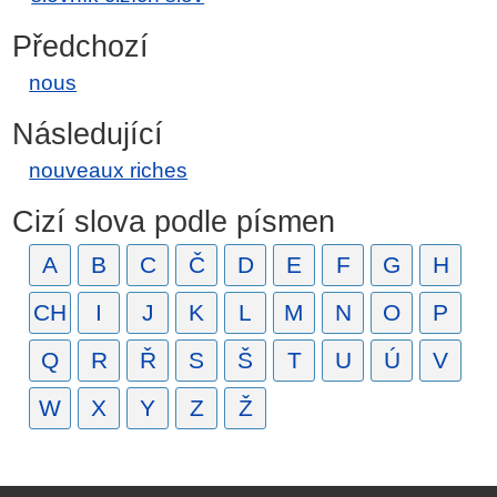
Předchozí
nous
Následující
nouveaux riches
Cizí slova podle písmen
A
B
C
Č
D
E
F
G
H
CH
I
J
K
L
M
N
O
P
Q
R
Ř
S
Š
T
U
Ú
V
W
X
Y
Z
Ž