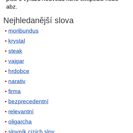
abz.
Nejhledanější slova
moribundus
krystal
steak
vajgar
hrdobce
narativ
firma
bezprecedentní
relevantní
oligarcha
slovník cizích slov