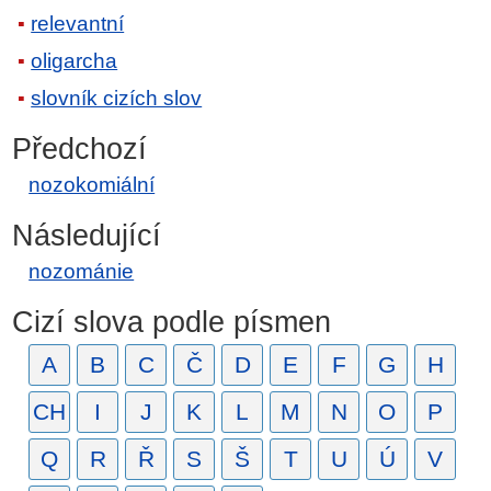
relevantní
oligarcha
slovník cizích slov
Předchozí
nozokomiální
Následující
nozománie
Cizí slova podle písmen
A
B
C
Č
D
E
F
G
H
CH
I
J
K
L
M
N
O
P
Q
R
Ř
S
Š
T
U
Ú
V