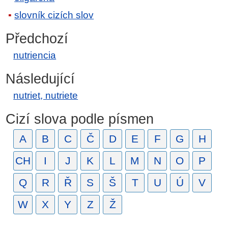
slovník cizích slov
Předchozí
nutriencia
Následující
nutriet, nutriete
Cizí slova podle písmen
A
B
C
Č
D
E
F
G
H
CH
I
J
K
L
M
N
O
P
Q
R
Ř
S
Š
T
U
Ú
V
W
X
Y
Z
Ž