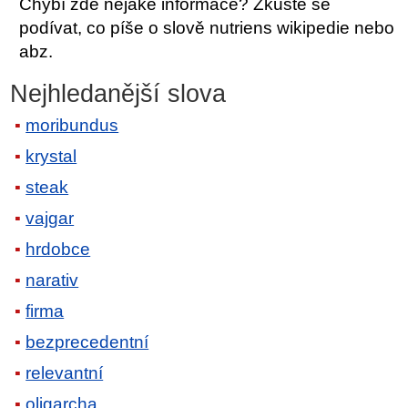
Chybí zde nějaké informace? Zkuste se
podívat, co píše o slově nutriens wikipedie nebo
abz.
Nejhledanější slova
moribundus
krystal
steak
vajgar
hrdobce
narativ
firma
bezprecedentní
relevantní
oligarcha