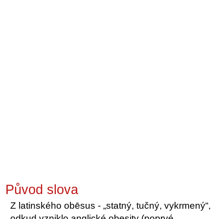
Původ slova
Z latinského obēsus - „statný, tučný, vykrmený“,
odkud vzniklo anglické obesity (poprvé