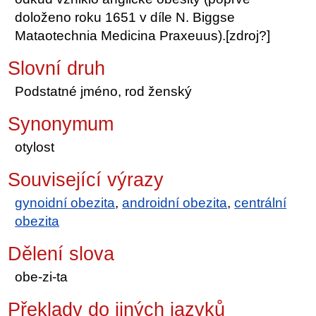
doloženo roku 1651 v díle N. Biggse
Mataotechnia Medicina Praxeuus).[zdroj?]
Slovní druh
Podstatné jméno, rod ženský
Synonymum
otylost
Související výrazy
gynoidní obezita
,
androidní obezita
,
centrální
obezita
Dělení slova
obe-zi-ta
Překlady do jiných jazyků