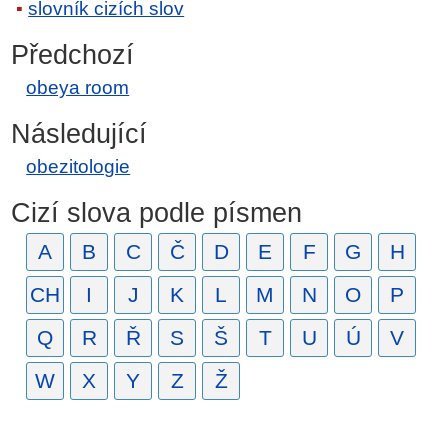
slovník cizích slov
Předchozí
obeya room
Následující
obezitologie
Cizí slova podle písmen
A
B
C
Č
D
E
F
G
H
CH
I
J
K
L
M
N
O
P
Q
R
Ř
S
Š
T
U
Ú
V
W
X
Y
Z
Ž