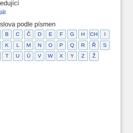
edující
gát
 slova podle písmen
B
C
Č
D
E
F
G
H
CH
I
K
L
M
N
O
P
Q
R
Ř
S
T
U
Ú
V
W
X
Y
Z
Ž