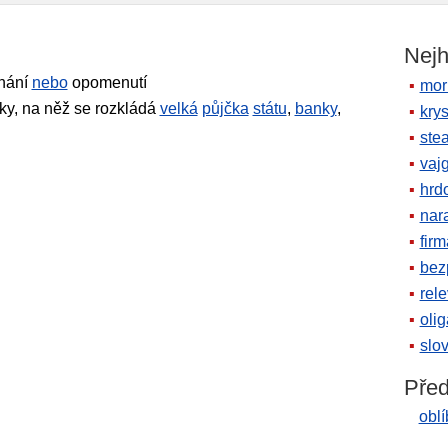
Nejh
dnání
nebo
opomenutí
mor
ky, na něž se rozkládá
velká
půjčka
státu
,
banky
,
krys
ste
vaj
hrd
nara
firm
bez
rele
oli
slov
Před
obl