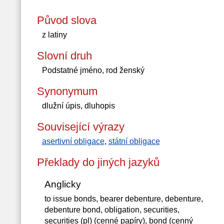
Původ slova
z latiny
Slovní druh
Podstatné jméno, rod ženský
Synonymum
dlužní úpis, dluhopis
Související výrazy
asertivní obligace
,
státní obligace
Překlady do jiných jazyků
Anglicky
to issue bonds, bearer debenture, debenture,
debenture bond, obligation, securities,
securities (pl) (cenné papíry), bond (cenný