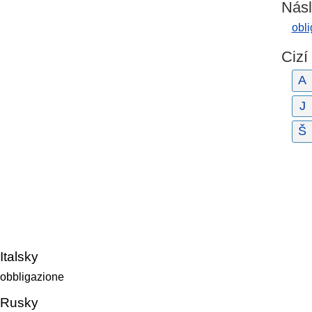
Násl
obli
Cizí
A
J
Š
Italsky
obbligazione
Rusky