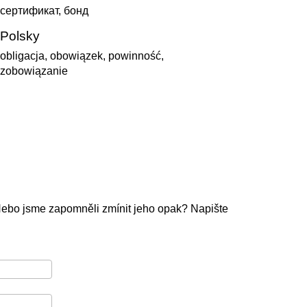
сертификат, бонд
Polsky
obligacja, obowiązek, powinność,
zobowiązanie
Nebo jsme zapomněli zmínit jeho opak? Napište