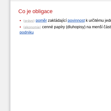
Co je obligace
poměr
zakládající
povinnost
k určitému je
(
právo
)
cenné papíry (dluhopisy) na menší část
(
ekonomie
)
podniku