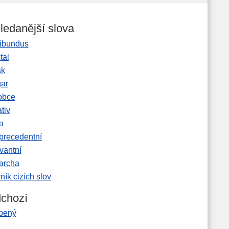
ledanější slova
ibundus
tal
ak
gar
obce
tiv
a
precedentní
vantní
garcha
ník cizích slov
chozí
íbený