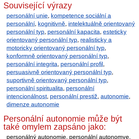
Související výrazy
personální unie
,
kompetence sociální a
personální
,
kognitivně
,
intelektuálně orientovaný
personální typ
,
personální kapacita
,
esteticky
orientovaný personální typ
,
realisticky a
motoricky orientovaný personální typ
,
konformně orientovaný personální typ
,
personální integrita
,
personální profil
,
persuasivně orientovaný personální typ
,
suportivně orientovaný personální typ
,
personální spiritualita
,
personální
intencionálnost
,
personální prestiž
,
autonomie
,
dimenze autonomie
Personální autonomie může být
také omylem zapsáno jako:
personálný autonomie, personální autonomye,