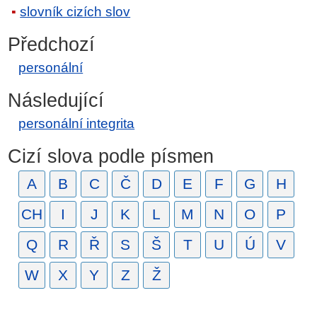
slovník cizích slov
Předchozí
personální
Následující
personální integrita
Cizí slova podle písmen
A
B
C
Č
D
E
F
G
H
CH
I
J
K
L
M
N
O
P
Q
R
Ř
S
Š
T
U
Ú
V
W
X
Y
Z
Ž