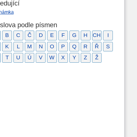
edující
námka
 slova podle písmen
B
C
Č
D
E
F
G
H
CH
I
K
L
M
N
O
P
Q
R
Ř
S
T
U
Ú
V
W
X
Y
Z
Ž