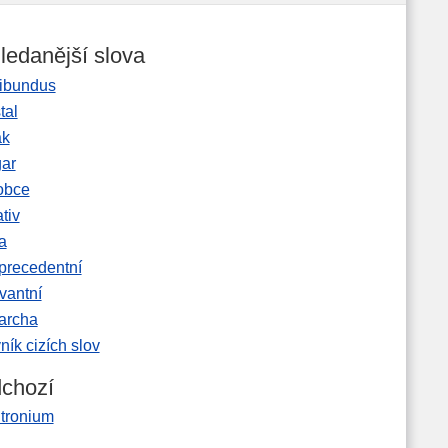
ledanější slova
ibundus
tal
ak
gar
obce
tiv
a
precedentní
vantní
garcha
ník cizích slov
chozí
itronium