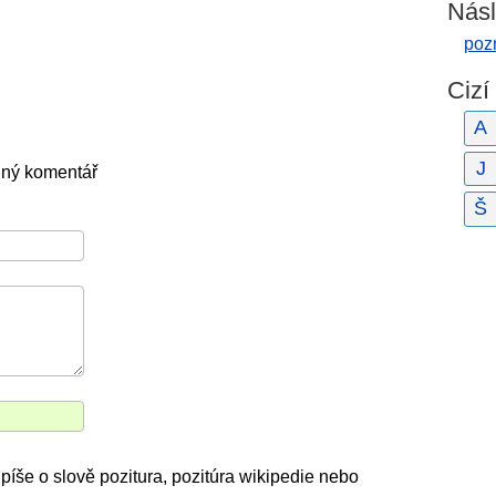
Násl
poz
Cizí
A
J
dný komentář
Š
píše o slově pozitura, pozitúra wikipedie nebo