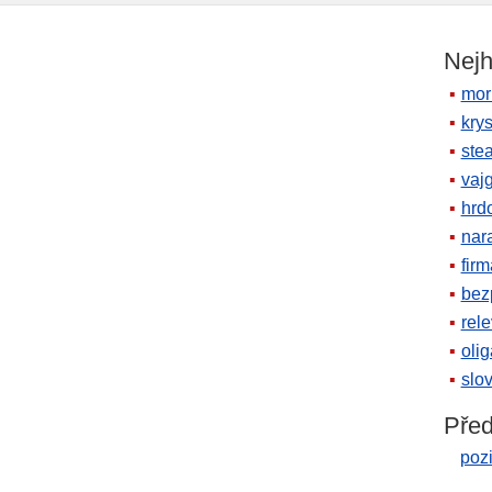
Nejh
mor
krys
ste
vaj
hrd
nara
firm
bez
rele
oli
slov
Před
poz