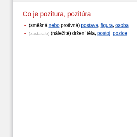
Co je pozitura, pozitúra
(směšná
nebo
protivná)
postava
,
figura
,
osoba
(náležité) držení těla,
postoj
,
pozice
(zastarale)