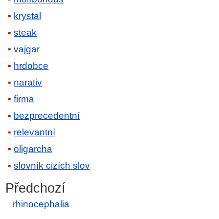
krystal
steak
vajgar
hrdobce
narativ
firma
bezprecedentní
relevantní
oligarcha
slovník cizích slov
Předchozí
rhinocephalia