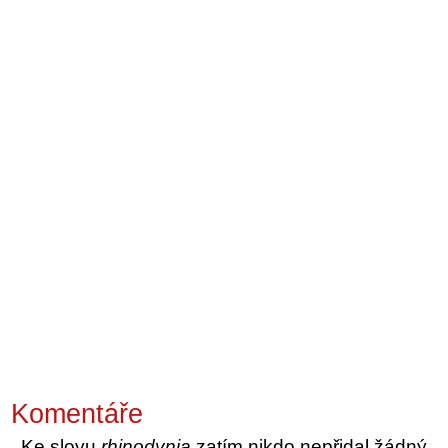
Komentáře
Ke slovu
rhinodynia
zatím nikdo nepřidal žádný