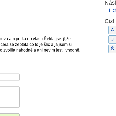
Násl
šlic
Cizí
A
hova am perka do vlasu.Řekla jse. jí,že
J
ra se zeptala co to je šlic a ja jsem si
Š
o zvolila náhodně a ani nevim jestli vhodně.