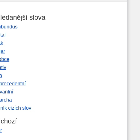
ledanější slova
ibundus
tal
ak
gar
obce
tiv
a
precedentní
vantní
garcha
ník cizích slov
chozí
r