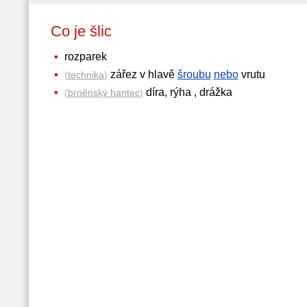
Co je šlic
rozparek
zářez v hlavě
šroubu
nebo
vrutu
(
technika
)
díra, rýha , drážka
(
brněnský hantec
)