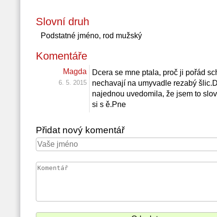
Slovní druh
Podstatné jméno, rod mužský
Komentáře
Magda
Dcera se mne ptala, proč ji pořád sc
6. 5. 2015
nechavají na umyvadle rezabý šlic.Dce
najednou uvedomila, že jsem to slov
si s ě.Pne
Přidat nový komentář