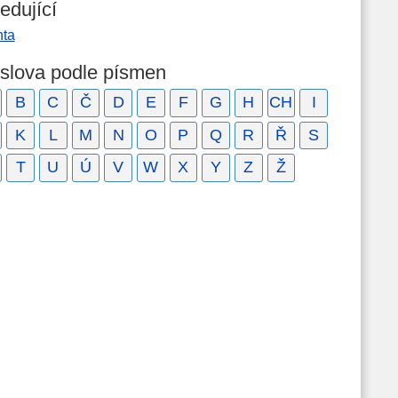
edující
hta
 slova podle písmen
B
C
Č
D
E
F
G
H
CH
I
K
L
M
N
O
P
Q
R
Ř
S
T
U
Ú
V
W
X
Y
Z
Ž