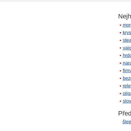
Nejh
mor
krys
ste
vaj
hrd
nara
firm
bez
rele
oli
slov
Před
šlep