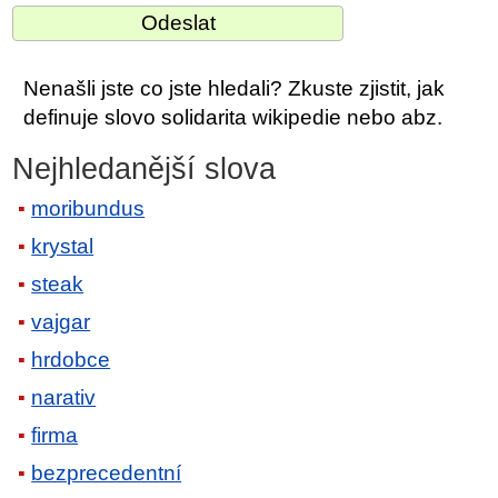
Nenašli jste co jste hledali? Zkuste zjistit, jak
definuje slovo solidarita wikipedie nebo abz.
Nejhledanější slova
moribundus
krystal
steak
vajgar
hrdobce
narativ
firma
bezprecedentní