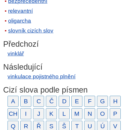
bezprecedentní
relevantní
oligarcha
slovník cizích slov
Předchozí
vinklář
Následující
vinkulace pojistného plnění
Cizí slova podle písmen
A
B
C
Č
D
E
F
G
H
CH
I
J
K
L
M
N
O
P
Q
R
Ř
S
Š
T
U
Ú
V