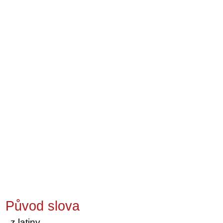
Původ slova
z latiny