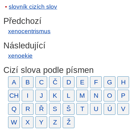
slovník cizích slov
Předchozí
xenocentrismus
Následující
xenoekie
Cizí slova podle písmen
A
B
C
Č
D
E
F
G
H
CH
I
J
K
L
M
N
O
P
Q
R
Ř
S
Š
T
U
Ú
V
W
X
Y
Z
Ž