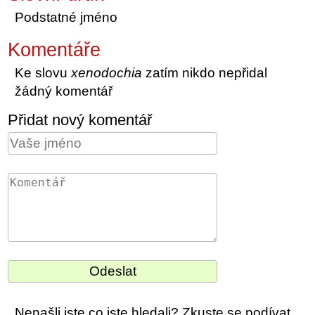
Podstatné jméno
Komentáře
Ke slovu
xenodochia
zatím nikdo nepřidal
žádný komentář
Přidat nový komentář
Nenašli jste co jste hledali? Zkuste se podívat,