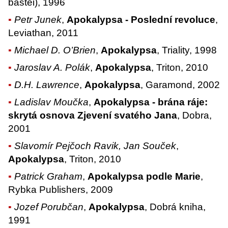
bastei), 1996
Petr Junek
,
Apokalypsa - Poslední revoluce
,
Leviathan, 2011
Michael D. O’Brien
,
Apokalypsa
, Triality, 1998
Jaroslav A. Polák
,
Apokalypsa
, Triton, 2010
D.H. Lawrence
,
Apokalypsa
, Garamond, 2002
Ladislav Moučka
,
Apokalypsa - brána ráje:
skrytá osnova Zjevení svatého Jana
, Dobra,
2001
Slavomír Pejčoch Ravik, Jan Souček
,
Apokalypsa
, Triton, 2010
Patrick Graham
,
Apokalypsa podle Marie
,
Rybka Publishers, 2009
Jozef Porubčan
,
Apokalypsa
, Dobrá kniha,
1991