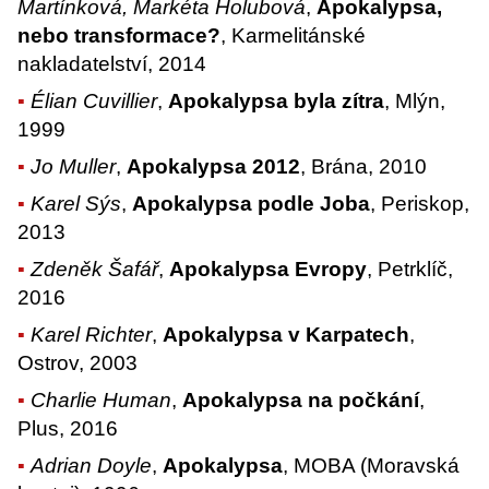
Martínková, Markéta Holubová
,
Apokalypsa,
nebo transformace?
, Karmelitánské
nakladatelství, 2014
Élian Cuvillier
,
Apokalypsa byla zítra
, Mlýn,
1999
Jo Muller
,
Apokalypsa 2012
, Brána, 2010
Karel Sýs
,
Apokalypsa podle Joba
, Periskop,
2013
Zdeněk Šafář
,
Apokalypsa Evropy
, Petrklíč,
2016
Karel Richter
,
Apokalypsa v Karpatech
,
Ostrov, 2003
Charlie Human
,
Apokalypsa na počkání
,
Plus, 2016
Adrian Doyle
,
Apokalypsa
, MOBA (Moravská