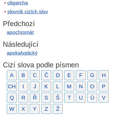
oligarcha
slovník cizích slov
Předchozí
apochromát
Následující
apokalyptický
Cizí slova podle písmen
A
B
C
Č
D
E
F
G
H
CH
I
J
K
L
M
N
O
P
Q
R
Ř
S
Š
T
U
Ú
V
W
X
Y
Z
Ž