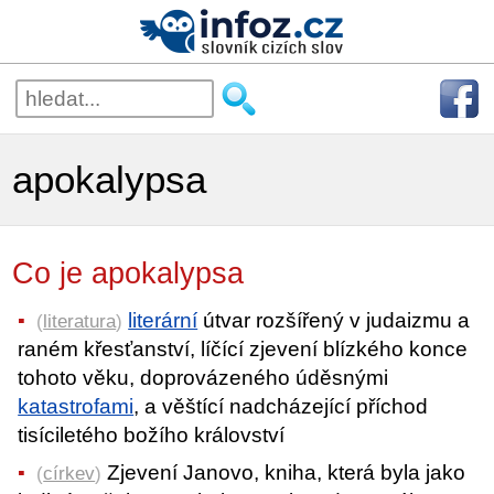
apokalypsa
Co je apokalypsa
literární
útvar rozšířený v judaizmu a
(
literatura
)
raném křesťanství, líčící zjevení blízkého konce
tohoto věku, doprovázeného úděsnými
katastrofami
, a věštící nadcházející příchod
tisíciletého božího království
Zjevení Janovo, kniha, která byla jako
(
církev
)