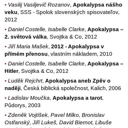
Vasilij Vasiljevič Rozanov
,
Apokalypsa nášho
veku
, SSS - Spolok slovenských spisovateľov,
2012
Daniel Costelle, Isabelle Clarke
,
Apokalypsa –
2. světová válka
, Svojtka & Co, 2012
Jiří Maria Mašek
,
2012 - Apokalypsa v
přímém přenosu
, vlastním nákladem, 2010
Daniel Costelle, Isabelle Clarke
,
Apokalypsa –
Hitler
, Svojtka & Co, 2012
Luděk Rejchrt
,
Apokalypsa aneb Zpěv o
naději
, Česká biblická společnost, Kalich, 2006
Ladislav Moučka
,
Apokalypsa a tarot
,
Půdorys, 2003
Zdeněk Vojtíšek, Pavel Milko, Bronislav
Ostřanský, Jiří Lukeš, David Biernot, Libuše