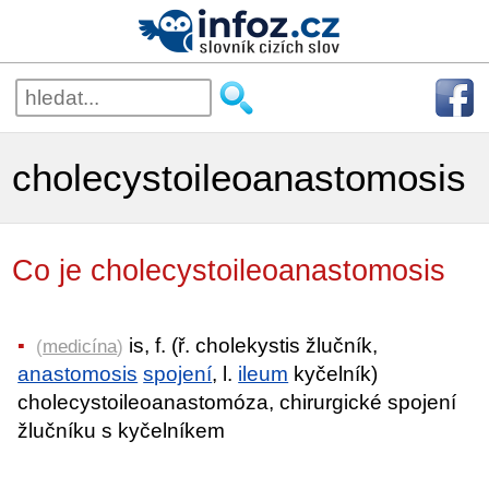
cholecystoileoanastomosis
Co je cholecystoileoanastomosis
is, f. (ř. cholekystis žlučník,
(
medicína
)
anastomosis
spojení
, l.
ileum
kyčelník)
cholecystoileoanastomóza, chirurgické spojení
žlučníku s kyčelníkem