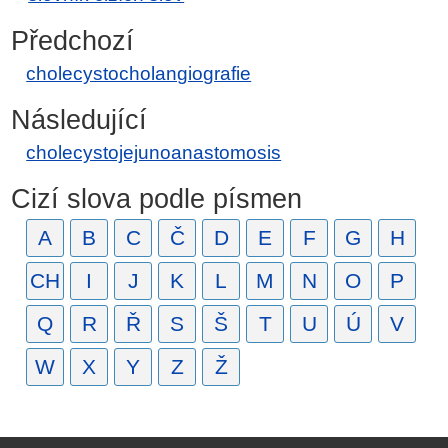
Předchozí
cholecystocholangiografie
Následující
cholecystojejunoanastomosis
Cizí slova podle písmen
A
B
C
Č
D
E
F
G
H
CH
I
J
K
L
M
N
O
P
Q
R
Ř
S
Š
T
U
Ú
V
W
X
Y
Z
Ž