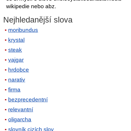
wikipedie nebo abz.
Nejhledanější slova
moribundus
krystal
steak
vajgar
hrdobce
narativ
firma
bezprecedentní
relevantní
oligarcha
slovník cizích slov