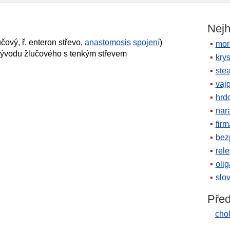
s
Nejh
čový, ř. enteron střevo,
anastomosis
spojení
)
mor
vývodu žlučového s tenkým střevem
krys
ste
vaj
hrd
nara
firm
bez
rele
oli
slov
Před
cho