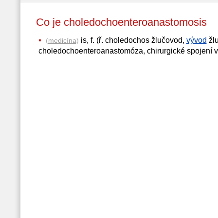
Co je choledochoenteroanastomosi
is, f. (ř. choledochos žlučovod,
vývod
žlu
(
medicína
)
choledochoenteroanastomóza, chirurgické spojení 