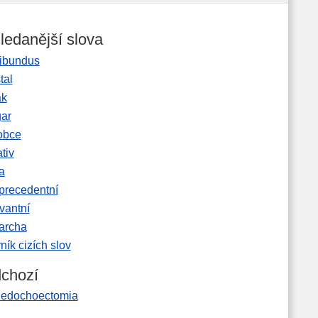
ledanější slova
ibundus
tal
ak
gar
obce
tiv
a
precedentní
vantní
garcha
ník cizích slov
chozí
ledochoectomia