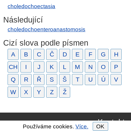
choledochoectasia
Následující
choledochoenteroanastomosis
Cizí slova podle písmen
A
B
C
Č
D
E
F
G
H
CH
I
J
K
L
M
N
O
P
Q
R
Ř
S
Š
T
U
Ú
V
W
X
Y
Z
Ž
Kontakt
Používáme cookies.
Více.
OK