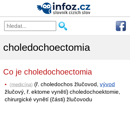
choledochoectomia
Co je choledochoectomia
(ř. choledochos žlučovod,
vývod
(
medicína
)
žlučový, ř. ektome vynětí) choledochoektomie,
chirurgické vynětí (části) žlučovodu