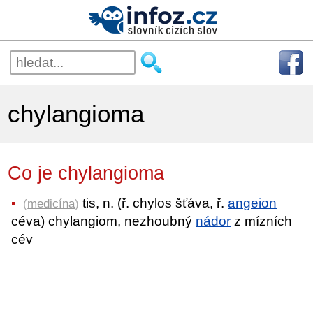
chylangioma
Co je chylangioma
tis, n. (ř. chylos šťáva, ř.
angeion
(
medicína
)
céva) chylangiom, nezhoubný
nádor
z mízních
cév