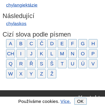
chylangiektázie
Následující
chylaskos
Cizí slova podle písmen
A
B
C
Č
D
E
F
G
H
CH
I
J
K
L
M
N
O
P
Q
R
Ř
S
Š
T
U
Ú
V
W
X
Y
Z
Ž
Kontakt
Používáme cookies.
Více.
OK